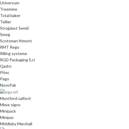
Universum
Treemme
Total baker
Tellier
Strojplast Semič
Smeg
Scotsman frimont
RMT Rego
Rilling systeme
RGD Packaging S.r.l
Qadro
Pitec
Pago
NovoPak
Montford salford
Miwe signo
Minipack
Minipac
Middleby Marshall