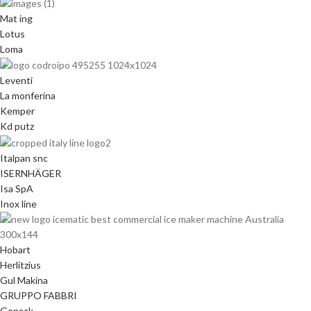
Mat ing
Lotus
Loma
Leventi
La monferina
Kemper
Kd putz
Italpan snc
ISERNHÄGER
Isa SpA
Inox line
Hobart
Herlitzius
Gul Makina
GRUPPO FABBRI
Gopack