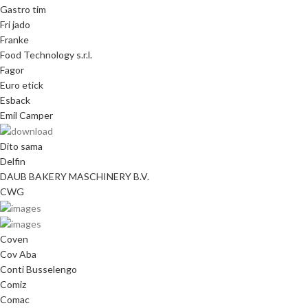
Gastro tim
Fri jado
Franke
Food Technology s.r.l.
Fagor
Euro etick
Esback
Emil Camper
Dito sama
Delfin
DAUB BAKERY MASCHINERY B.V.
CWG
Coven
Cov Aba
Conti Busselengo
Comiz
Comac