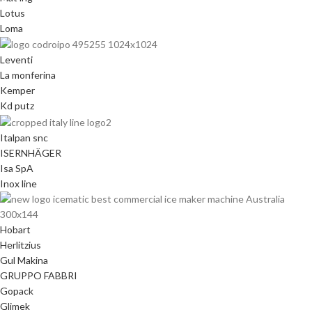
Lotus
Loma
Leventi
La monferina
Kemper
Kd putz
Italpan snc
ISERNHÄGER
Isa SpA
Inox line
Hobart
Herlitzius
Gul Makina
GRUPPO FABBRI
Gopack
Glimek