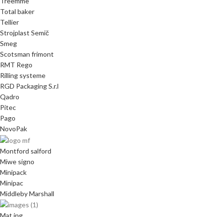
Treemme
Total baker
Tellier
Strojplast Semič
Smeg
Scotsman frimont
RMT Rego
Rilling systeme
RGD Packaging S.r.l
Qadro
Pitec
Pago
NovoPak
Montford salford
Miwe signo
Minipack
Minipac
Middleby Marshall
Mat ing