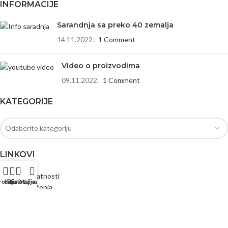
INFORMACIJE
Sarandnja sa preko 40 zemalja
14.11.2022.
1 Comment
Video o proizvodima
09.11.2022.
1 Comment
KATEGORIJE
Odaberite kategoriju
LINKOVI
Politika privatnosti
rodaja
Filteri
Lista želja
Moj nalog
Uslovi korišćenja
Povraćaj i refundiranje
Kontaktirajte nas
Instagram profil