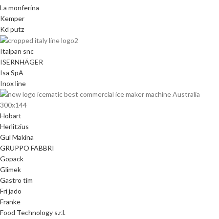
La monferina
Kemper
Kd putz
Italpan snc
ISERNHÄGER
Isa SpA
Inox line
Hobart
Herlitzius
Gul Makina
GRUPPO FABBRI
Gopack
Glimek
Gastro tim
Fri jado
Franke
Food Technology s.r.l.