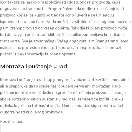
Kontaktirajte nas oko raspoloživosti i dostupnosti proizvoda, kao i
dogovora oko transporta. Preporučujemo da dodjete u naš objekat i
proizvod koji želite kupiti pogledate lično i uverite se u njegovu
ispravnost. Trasport proizvoda možete vršiti lično ili uz dogovor možemo
ga mi transportovati do vašeg objekta. Takodje kupljeni proizvod može
biti dostavljen putem kurirskih službi, ukoliko zadovoljava kriterijume
transporta. Sve je stvar našeg i Vašeg dogovora, a mi Vam garantujemo
maksimalnu profesionalnost pri isporuci / transportu, kao i montaži i
puštanju u eksploataciju kupljene opreme.
Montaža i puštanje u rad
Montažu i puštanje u rad kupljenog proizvoda možete vršiti samostalno,
ali je preporuka da to urade naši obučeni serviseri i montažeri, kako
prilikom montaže ne bi došlo do greški ili oštećenja proizvoda. Takodje
ako je potrebno nakon puštanja u rad, naši serviseri će izvršiti obuku
radnika koji će na toj mašini raditi. Time se postiže sigurnost u radu i
dugotrajnosti kupljenog proizvoda.
Pošaljite upit