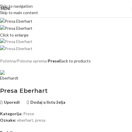
Skip to navigation
MENI
Skip to main content
Click to enlarge
Početna
Polovna oprema
Prese
Back to products
Presa Eberhart
Uporedi
Dodaj u listu želja
Kategorija:
Prese
Oznake:
eberhart
,
presa