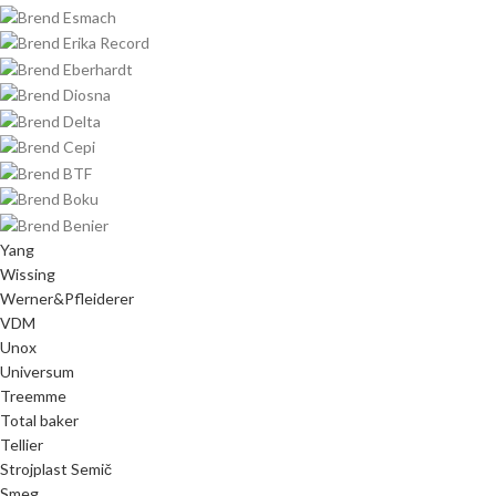
Yang
Wissing
Werner&Pfleiderer
VDM
Unox
Universum
Treemme
Total baker
Tellier
Strojplast Semič
Smeg