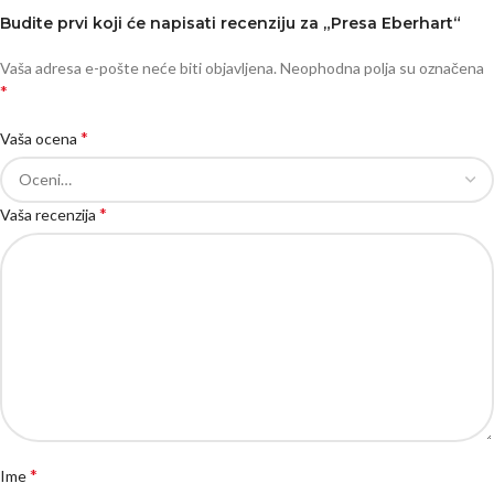
Budite prvi koji će napisati recenziju za „Presa Eberhart“
Vaša adresa e-pošte neće biti objavljena.
Neophodna polja su označena
*
*
Vaša ocena
*
Vaša recenzija
*
Ime