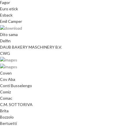
Fagor
Euro etick
Esback
Emil Camper
Dito sama
Delfin
DAUB BAKERY MASCHINERY B.V.
CWG
Coven
Cov Aba
Conti Busselengo
Comiz
Comac
C.M. SOTTORIVA
Brita
Bozzolo
Bertuetti