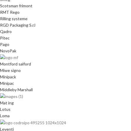
Scotsman frimont
RMT Rego
Rilling systeme
RGD Packaging S.r.l
Qadro
Pitec
Pago
NovoPak
Montford salford
Miwe signo
Minipack
Minipac
Middleby Marshall
Mat ing
Lotus
Loma
Leventi