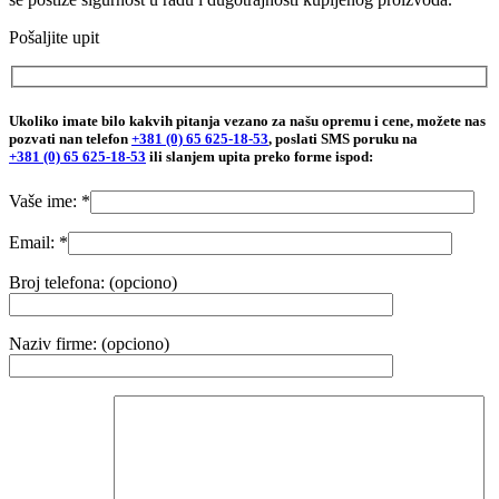
Pošaljite upit
Ukoliko imate bilo kakvih pitanja vezano za našu opremu i cene, možete nas
pozvati nan telefon
+381 (0) 65 625-18-53
, poslati SMS poruku na
+381 (0) 65 625-18-53
ili slanjem upita preko forme ispod:
Vaše ime: *
Email: *
Broj telefona: (opciono)
Naziv firme: (opciono)