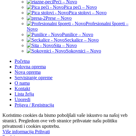
Peći – Novo
Pica peći – Novo
Pica stolovi – Novo
Prese – Novo
Profesionalni šporeti –
Novo
Punilice – Novo
Seckalice – Novo
Sita – Novo
Sokovnici – Novo
Početna
Polovna oprema
Nova oprema
Servisiranje opreme
O nama
Kontakt
Lista želja
Uporedi
Prijava / Registracija
Koristimo cookies da bismo poboljšali vaše iskustvo na našoj veb
stranici. Pregledom ove veb stranice prihvatate našu politiku
privatnosti i cookies upotrebu.
Više
Više informacija
Prihvati