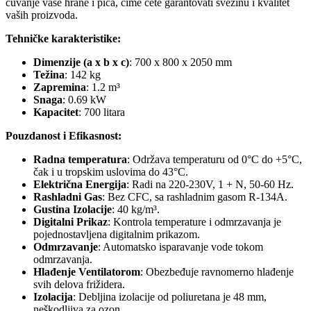
čuvanje vaše hrane i pića, čime ćete garantovati svežinu i kvalitet
vaših proizvoda.
Tehničke karakteristike:
Dimenzije (a x b x c)
: 700 x 800 x 2050 mm
Težina
: 142 kg
Zapremina
: 1.2 m³
Snaga
: 0.69 kW
Kapacitet
: 700 litara
Pouzdanost i Efikasnost:
Radna temperatura
: Održava temperaturu od 0°C do +5°C,
čak i u tropskim uslovima do 43°C.
Električna Energija
: Radi na 220-230V, 1 + N, 50-60 Hz.
Rashladni Gas
: Bez CFC, sa rashladnim gasom R-134A.
Gustina Izolacije
: 40 kg/m³.
Digitalni Prikaz
: Kontrola temperature i odmrzavanja je
pojednostavljena digitalnim prikazom.
Odmrzavanje
: Automatsko isparavanje vode tokom
odmrzavanja.
Hlađenje Ventilatorom
: Obezbeđuje ravnomerno hlađenje
svih delova frižidera.
Izolacija
: Debljina izolacije od poliuretana je 48 mm,
neškodljiva za ozon.