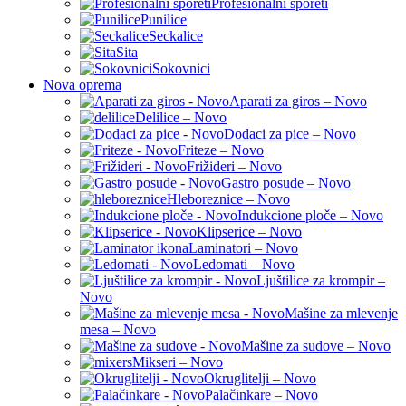
Profesionalni šporeti
Punilice
Seckalice
Sita
Sokovnici
Nova oprema
Aparati za giros – Novo
Delilice – Novo
Dodaci za pice – Novo
Friteze – Novo
Frižideri – Novo
Gastro posude – Novo
Hleboreznice – Novo
Indukcione ploče – Novo
Klipserice – Novo
Laminatori – Novo
Ledomati – Novo
Ljuštilice za krompir –
Novo
Mašine za mlevenje
mesa – Novo
Mašine za sudove – Novo
Mikseri – Novo
Okruglitelji – Novo
Palačinkare – Novo