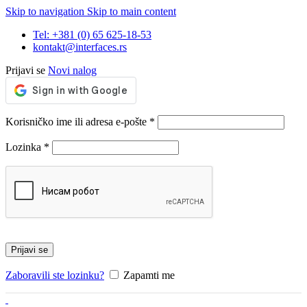
Skip to navigation
Skip to main content
Tel: +381 (0) 65 625-18-53
kontakt@interfaces.rs
Prijavi se
Novi nalog
Obavezno
Korisničko ime ili adresa e-pošte
*
Obavezno
Lozinka
*
Prijavi se
Zaboravili ste lozinku?
Zapamti me