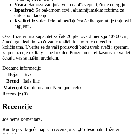
Vrata
: Samozatvarajuća vrata na 45 stepeni, štede energiju.
Isparivač
: Sa bakarnom cevi i aluminijumskim rebrima za
efikasno hlađenje.
Kvalitet Izrade
: Telo od nerđajućeg čelika garantuje trajnost i
higijenu.
Ovaj frizider ima kapacitet za čak 20 plehova dimenzija 40×60 cm,
čineći ga idealnim za čuvanje različitih namirnica u većim
količinama. Uverite se da vaši proizvodi budu uvek sveži i spremni
za posluženje uz Italy Line frizider. Pouzdanost, efikasnost i kvalitet
čekaju vas sa našim uređajem.
Dodatne informacije
Boja
Siva
Brеnd
Italy line
Materijal
Kombinovano
,
Nerđajući čelik
Recenzije (0)
Recenzije
Još nema komentara.
Budite prvi koji će napisati recenziju za „Profesionalni frižider –