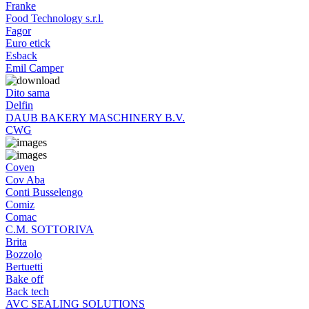
Franke
Food Technology s.r.l.
Fagor
Euro etick
Esback
Emil Camper
Dito sama
Delfin
DAUB BAKERY MASCHINERY B.V.
CWG
Coven
Cov Aba
Conti Busselengo
Comiz
Comac
C.M. SOTTORIVA
Brita
Bozzolo
Bertuetti
Bake off
Back tech
AVC SEALING SOLUTIONS