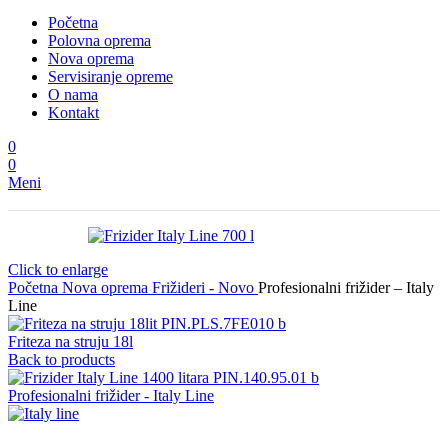
Početna
Polovna oprema
Nova oprema
Servisiranje opreme
O nama
Kontakt
0
0
Meni
Click to enlarge
Početna
Nova oprema
Frižideri - Novo
Profesionalni frižider – Italy
Line
Friteza na struju 18l
Back to products
Profesionalni frižider - Italy Line