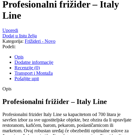
Profesionalni frižider – Italy
Line
Uporedi
Dodaj u listu želja
Kategorija:
Frižideri - Novo
Podeli:
Opis
Dodatne informacije
Recenzije (0)
Transport i Montaža
Pošaljite upit
Opis
Profesionalni frižider – Italy Line
Profesionalni frizider Italy Line sa kapacitetom od 700 litara je
savršen izbor za sve ugostiteljske objekte, bez obzira da li upravljate
restoranom, kafićem, barom, pekarom, poslastičarnicom ili
marketom. Ovaj robustan uređaj će obezbediti optimalne uslove za