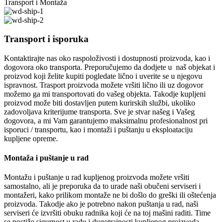
Transport i Montaža
Transport i isporuka
Kontaktirajte nas oko raspoloživosti i dostupnosti proizvoda, kao i
dogovora oko transporta. Preporučujemo da dodjete u naš objekat i
proizvod koji želite kupiti pogledate lično i uverite se u njegovu
ispravnost. Trasport proizvoda možete vršiti lično ili uz dogovor
možemo ga mi transportovati do vašeg objekta. Takodje kupljeni
proizvod može biti dostavljen putem kurirskih službi, ukoliko
zadovoljava kriterijume transporta. Sve je stvar našeg i Vašeg
dogovora, a mi Vam garantujemo maksimalnu profesionalnost pri
isporuci / transportu, kao i montaži i puštanju u eksploataciju
kupljene opreme.
Montaža i puštanje u rad
Montažu i puštanje u rad kupljenog proizvoda možete vršiti
samostalno, ali je preporuka da to urade naši obučeni serviseri i
montažeri, kako prilikom montaže ne bi došlo do greški ili oštećenja
proizvoda. Takodje ako je potrebno nakon puštanja u rad, naši
serviseri će izvršiti obuku radnika koji će na toj mašini raditi. Time
se postiže sigurnost u radu i dugotrajnosti kupljenog proizvoda.