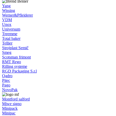
Yang
Wissing
Werner&Pfleiderer
VDM
Unox
Universum
Treemme
Total baker
Tellier
Strojplast Semič
Smeg
Scotsman frimont
RMT Rego
Rilling systeme
RGD Packaging S.r.l
Qadro
Pitec
Pago
NovoPak
Montford salford
Miwe signo
Minipack
Minipac