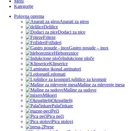
Meni
Kategorije
Polovna oprema
Aparati za giros
Delilice
Dodaci za pice
Friteze
Frižideri
Gastro posude – inox
Hleboreznice
Indukcione ploče
Klipserice
Laminatori
Ledomati
Ljuštilice za krompir
Mašine za mlevenje mesa
Mašine za sudove
Mikseri
Okruglitelji
Palačinkare
Peći
Pica peći
Pica stolovi
Prese