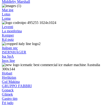
Middleby Marshall
Mat ing
Lotus
Loma
Leventi
La monferina
Kemper
Kd putz
Italpan snc
ISERNHÄGER
Isa SpA
Inox line
Hobart
Herlitzius
Gul Makina
GRUPPO FABBRI
Gopack
Glimek
Gastro tim
Fri jado