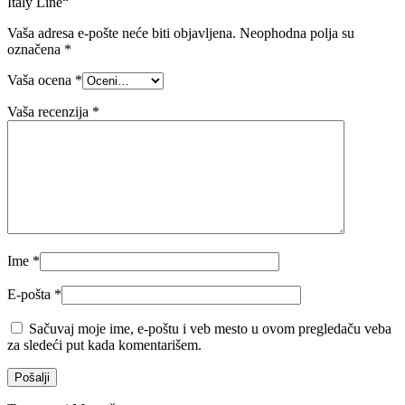
Italy Line“
Vaša adresa e-pošte neće biti objavljena.
Neophodna polja su
označena
*
Vaša ocena
*
Vaša recenzija
*
Ime
*
E-pošta
*
Sačuvaj moje ime, e-poštu i veb mesto u ovom pregledaču veba
za sledeći put kada komentarišem.