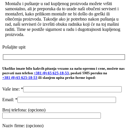
Montažu i puštanje u rad kupljenog proizvoda možete vršiti
samostalno, ali je preporuka da to urade naši obučeni serviseri i
montažeri, kako prilikom montaže ne bi došlo do greški ili
oštećenja proizvoda. Takodje ako je potrebno nakon puštanja u
rad, naši serviseri će izvršiti obuku radnika koji će na toj mašini
raditi. Time se postiže sigurnost u radu i dugotrajnosti kupljenog
proizvoda.
Pošaljite upit
Ukoliko imate bilo kakvih pitanja vezano za našu opremu i cene, možete nas
pozvati nan telefon
+381 (0) 65 625-18-53
, poslati SMS poruku na
+381 (0) 65 625-18-53
ili slanjem upita preko forme ispod:
Vaše ime: *
Email: *
Broj telefona: (opciono)
Naziv firme: (opciono)