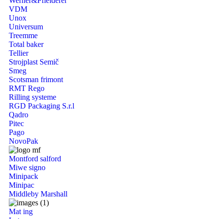
Werner&Pfleiderer
VDM
Unox
Universum
Treemme
Total baker
Tellier
Strojplast Semič
Smeg
Scotsman frimont
RMT Rego
Rilling systeme
RGD Packaging S.r.l
Qadro
Pitec
Pago
NovoPak
Montford salford
Miwe signo
Minipack
Minipac
Middleby Marshall
Mat ing