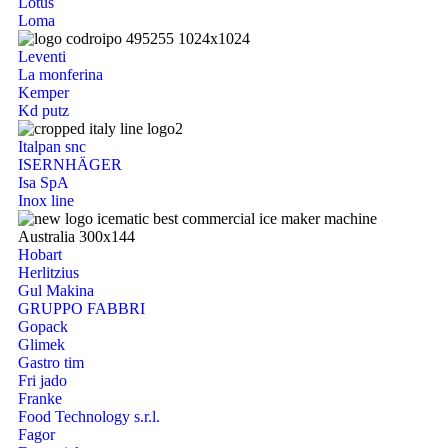
Lotus
Loma
Leventi
La monferina
Kemper
Kd putz
Italpan snc
ISERNHÄGER
Isa SpA
Inox line
Hobart
Herlitzius
Gul Makina
GRUPPO FABBRI
Gopack
Glimek
Gastro tim
Fri jado
Franke
Food Technology s.r.l.
Fagor