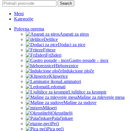
Search
Meni
Kategorije
Polovna oprema
Aparati za giros
Delilice
Dodaci za pice
Friteze
Frižideri
Gastro posude – inox
Hleboreznice
Indukcione ploče
Klipserice
Laminatori
Ledomati
Ljuštilice za krompir
Mašine za mlevenje mesa
Mašine za sudove
Mikseri
Okruglitelji
Palačinkare
Peći
Pica peći