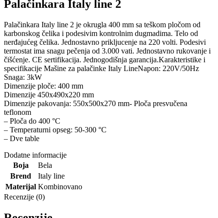
Palačinkara Italy line 2
Palačinkara Italy line 2 je okrugla 400 mm sa teškom pločom od
karbonskog čelika i podesivim kontrolnim dugmadima. Telo od
nerđajućeg čelika. Jednostavno prikljucenje na 220 volti. Podesivi
termostat ima snagu pečenja od 3.000 vati. Jednostavno rukovanje i
čišćenje. CE sertifikacija. Jednogodišnja garancija.Karakteristike i
specifikacije Mašine za palačinke Italy LineNapon: 220V/50Hz
Snaga: 3kW
Dimenzije ploče: 400 mm
Dimenzije 450x490x220 mm
Dimenzije pakovanja: 550x500x270 mm- Ploča presvučena
teflonom
– Ploča do 400 °C
– Temperaturni opseg: 50-300 °C
– Dve table
Dodatne informacije
Boja
Bela
Brеnd
Italy line
Materijal
Kombinovano
Recenzije (0)
Recenzije