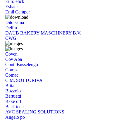
Euro etick
Esback
Emil Camper
Dito sama
Delfin
DAUB BAKERY MASCHINERY B.V.
CWG
Coven
Cov Aba
Conti Busselengo
Comiz
Comac
C.M. SOTTORIVA
Brita
Bozzolo
Bertuetti
Bake off
Back tech
AVC SEALING SOLUTIONS
Angelo po