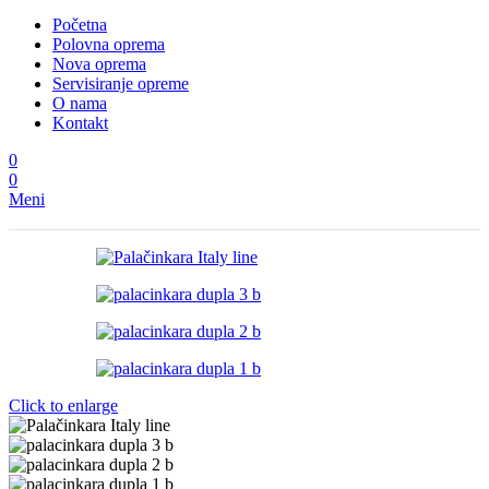
Početna
Polovna oprema
Nova oprema
Servisiranje opreme
O nama
Kontakt
0
0
Meni
Click to enlarge