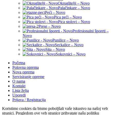
Okruglitelji – Novo
Palačinkare – Novo
Peći – Novo
Pica peći – Novo
Pica stolovi – Novo
Prese – Novo
Profesionalni šporeti –
Novo
Punilice – Novo
Seckalice – Novo
Sita – Novo
Sokovnici – Novo
Početna
Polovna oprema
Nova oprema
Servisiranje opreme
O nama
Kontakt
Lista želja
Uporedi
Prijava / Registracija
Koristimo cookies da bismo poboljšali vaše iskustvo na našoj veb
stranici. Pregledom ove veb stranice prihvatate našu politiku