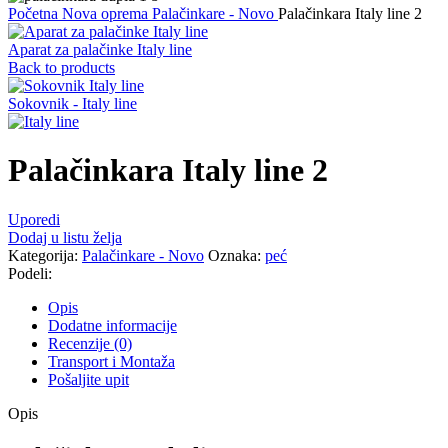
Početna
Nova oprema
Palačinkare - Novo
Palačinkara Italy line 2
Aparat za palačinke Italy line
Back to products
Sokovnik - Italy line
Palačinkara Italy line 2
Uporedi
Dodaj u listu želja
Kategorija:
Palačinkare - Novo
Oznaka:
peć
Podeli:
Opis
Dodatne informacije
Recenzije (0)
Transport i Montaža
Pošaljite upit
Opis