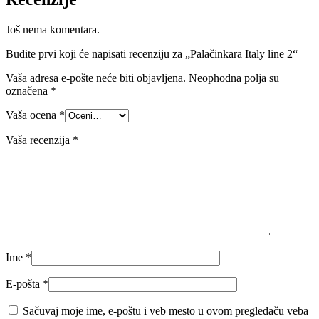
Još nema komentara.
Budite prvi koji će napisati recenziju za „Palačinkara Italy line 2“
Vaša adresa e-pošte neće biti objavljena.
Neophodna polja su
označena
*
Vaša ocena
*
Vaša recenzija
*
Ime
*
E-pošta
*
Sačuvaj moje ime, e-poštu i veb mesto u ovom pregledaču veba