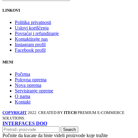
LINKOVI
Politika privatnosti
Uslovi korišćenja
Povraćaj i refundiranje
Kontaktirajte nas
Instagram profil
Facebook profil
MENI
Početna
Polovna oprema
Nova oprema
Servisiranje opreme
O nama
Kontakt
COPYRIGHT
2022. CREATED BY
ITECH
PREMIUM E-COMMERCE
SOLUTIONS.
INTERFACES DOO
Search
Počnite da kucate da biste videli proizvode koje tražite