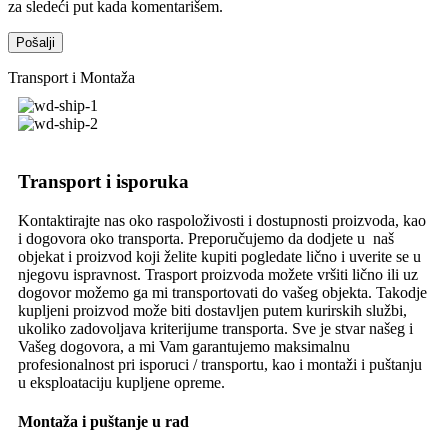
za sledeći put kada komentarišem.
Transport i Montaža
Transport i isporuka
Kontaktirajte nas oko raspoloživosti i dostupnosti proizvoda, kao
i dogovora oko transporta. Preporučujemo da dodjete u naš
objekat i proizvod koji želite kupiti pogledate lično i uverite se u
njegovu ispravnost. Trasport proizvoda možete vršiti lično ili uz
dogovor možemo ga mi transportovati do vašeg objekta. Takodje
kupljeni proizvod može biti dostavljen putem kurirskih službi,
ukoliko zadovoljava kriterijume transporta. Sve je stvar našeg i
Vašeg dogovora, a mi Vam garantujemo maksimalnu
profesionalnost pri isporuci / transportu, kao i montaži i puštanju
u eksploataciju kupljene opreme.
Montaža i puštanje u rad