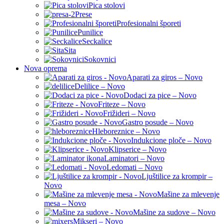
Pica stolovi
Prese
Profesionalni šporeti
Punilice
Seckalice
Sita
Sokovnici
Nova oprema
Aparati za giros – Novo
Delilice – Novo
Dodaci za pice – Novo
Friteze – Novo
Frižideri – Novo
Gastro posude – Novo
Hleboreznice – Novo
Indukcione ploče – Novo
Klipserice – Novo
Laminatori – Novo
Ledomati – Novo
Ljuštilice za krompir –
Novo
Mašine za mlevenje
mesa – Novo
Mašine za sudove – Novo
Mikseri – Novo