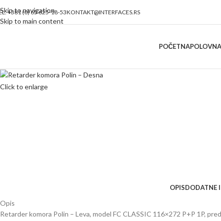
Skip to navigation
EL: +381 (0) 65 625-18-53
KONTAKT@INTERFACES.RS
Skip to main content
POČETNA
POLOVNA
Click to enlarge
OPIS
DODATNE 
Opis
Retarder komora Polin – Leva, model FC CLASSIC 116×272 P+P 1P, predsta