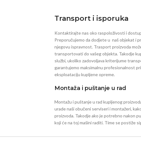
Transport i isporuka
Kontaktirajte nas oko raspoloživosti i dostu
Preporučujemo da dodjete u naš objekat i proi
njegovu ispravnost. Trasport proizvoda možet
transportovati do vašeg objekta. Takodje kup
službi, ukoliko zadovoljava kriterijume trans
garantujemo maksimalnu profesionalnost pri i
eksploataciju kupljene opreme.
Montaža i puštanje u rad
Montažu i puštanje u rad kupljenog proizvoda
urade naši obučeni serviseri i montažeri, kako
proizvoda. Takodje ako je potrebno nakon pušt
koji će na toj mašini raditi. Time se postiže 