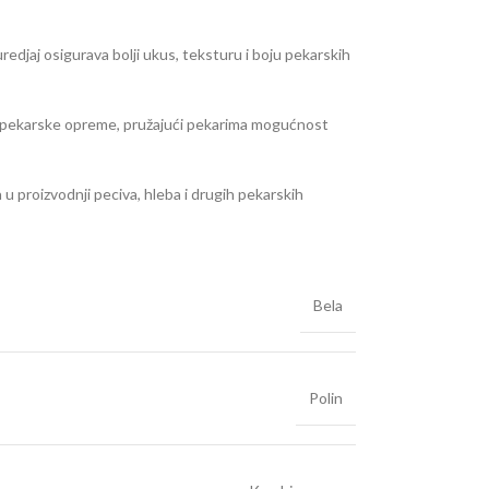
jaj osigurava bolji ukus, teksturu i boju pekarskih
deo pekarske opreme, pružajući pekarima mogućnost
u proizvodnji peciva, hleba i drugih pekarskih
Bela
Polin