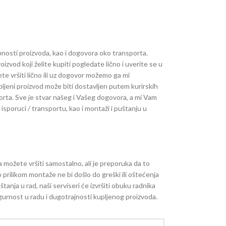
pnosti proizvoda, kao i dogovora oko transporta.
zvod koji želite kupiti pogledate lično i uverite se u
e vršiti lično ili uz dogovor možemo ga mi
ljeni proizvod može biti dostavljen putem kurirskih
porta. Sve je stvar našeg i Vašeg dogovora, a mi Vam
sporuci / transportu, kao i montaži i puštanju u
 možete vršiti samostalno, ali je preporuka da to
 prilikom montaže ne bi došlo do greški ili oštećenja
anja u rad, naši serviseri će izvršiti obuku radnika
sigurnost u radu i dugotrajnosti kupljenog proizvoda.