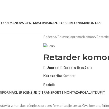
 OPREMA
NOVA OPREMA
SERVISIRANJE OPREME
O NAMA
KONTAKT
Početna
Polovna oprema
Komore
Retarder
Retarder komor
Uporedi
Dodaj u listu želja
Kategorija:
Komore
Podeli:
INFORMACIJE
RECENZIJE (0)
TRANSPORT I MONTAŽA
POŠALJITE UPIT
vlja vrhunsko rešenje za proces fermentacije testa. Ova komora, širine