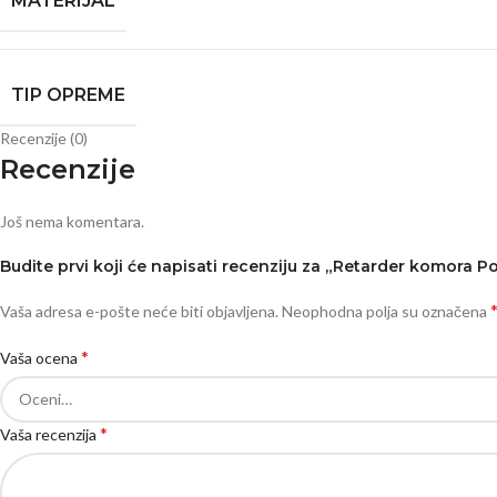
MATERIJAL
TIP OPREME
Recenzije (0)
Recenzije
Još nema komentara.
Budite prvi koji će napisati recenziju za „Retarder komora Po
Vaša adresa e-pošte neće biti objavljena.
Neophodna polja su označena
*
Vaša ocena
*
Vaša recenzija