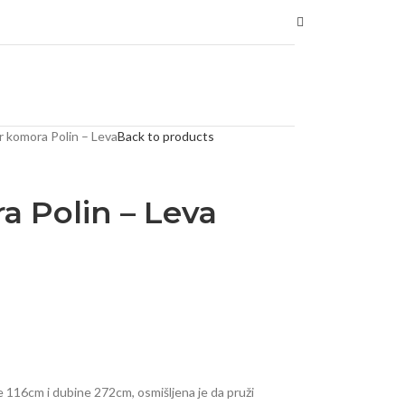
 komora Polin – Leva
Back to products
a Polin – Leva
 116cm i dubine 272cm, osmišljena je da pruži