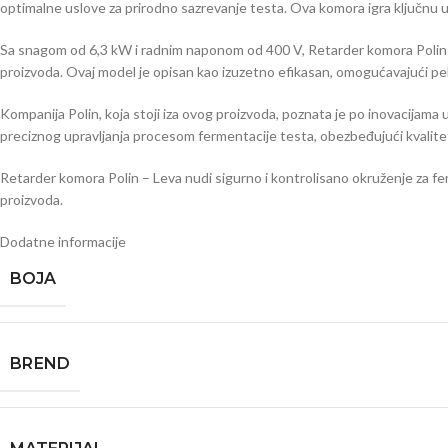
optimalne uslove za prirodno sazrevanje testa. Ova komora igra ključnu u
Sa snagom od 6,3 kW i radnim naponom od 400 V, Retarder komora Polin o
proizvoda. Ovaj model je opisan kao izuzetno efikasan, omogućavajući pe
Kompanija Polin, koja stoji iza ovog proizvoda, poznata je po inovacijam
preciznog upravljanja procesom fermentacije testa, obezbeđujući kvalite
Retarder komora Polin – Leva nudi sigurno i kontrolisano okruženje za ferm
proizvoda.
Dodatne informacije
BOJA
BRЕND