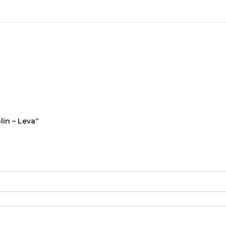
lin – Leva“
*