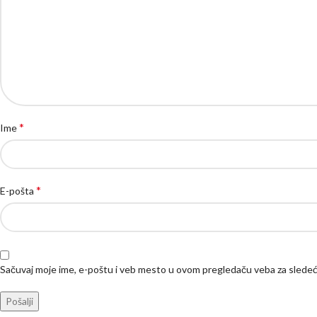
*
Ime
*
E-pošta
Sačuvaj moje ime, e-poštu i veb mesto u ovom pregledaču veba za slede