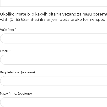
Ukoliko imate bilo kakvih pitanja vezano za našu oprem
+381 (0) 65 625-18-53
ili slanjem upita preko forme ispod:
Vaše ime: *
Email: *
Broj telefona: (opciono)
Naziv firme: (opciono)