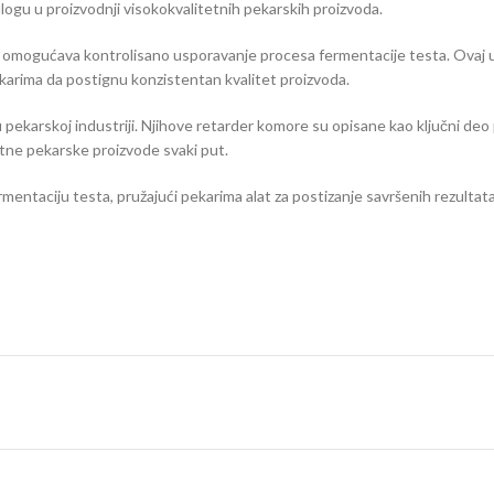
logu u proizvodnji visokokvalitetnih pekarskih proizvoda.
mogućava kontrolisano usporavanje procesa fermentacije testa. Ovaj ured
karima da postignu konzistentan kvalitet proizvoda.
a u pekarskoj industriji. Njihove retarder komore su opisane kao ključni 
tne pekarske proizvode svaki put.
entaciju testa, pružajući pekarima alat za postizanje savršenih rezultata 