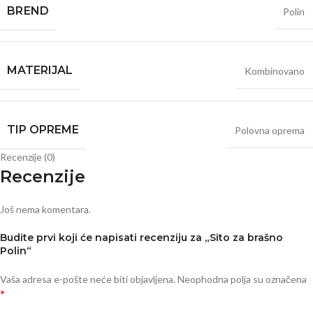
BRЕND
Polin
MATERIJAL
Kombinovano
TIP OPREME
Polovna oprema
Recenzije (0)
Recenzije
Još nema komentara.
Budite prvi koji će napisati recenziju za „Sito za brašno
Polin“
Vaša adresa e-pošte neće biti objavljena.
Neophodna polja su označena
*