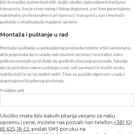
biti dostavljen putem kurirskih službi, ukoliko zadovoljava kriterijume
transporta. Sve je stvar našeg i Vašeg dogovora, a mi Vam garantujemo
maksimalnu profesionalnost pri isporuci / transportu, kao i montaži i
puštanju u eksploataciju kupljene opreme.
Montaža i puštanje u rad
Montažu i puštanje u rad kupljenog proizvoda možete vršiti samostalno,
ali je preporuka da to urade naši obučeni serviseri i montažeri, kako
prilikom montaže ne bi došlo do greški ili oštećenja proizvoda. Takodje
ako je potrebno nakon puštanja u rad, naši serviseri će izvršiti obuku
radnika koji će na toj mašini raditi. Time se postiže sigurnost u radu i
dugotrajnosti kupljenog proizvoda.
Pošaljite upit
Ukoliko imate bilo kakvih pitanja vezano za našu
opremu i cene, možete nas pozvati nan telefon
+381 (0)
65 625-18-53
, poslati SMS poruku na