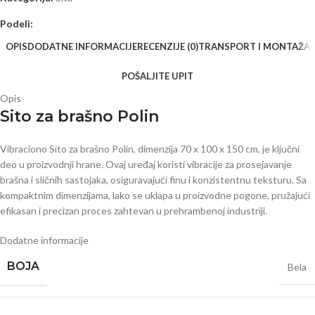
Podeli:
OPIS
DODATNE INFORMACIJE
RECENZIJE (0)
TRANSPORT I MONTAŽA
POŠALJITE UPIT
Opis
Sito za brašno Polin
Vibraciono Sito za brašno Polin, dimenzija 70 x 100 x 150 cm, je ključni
deo u proizvodnji hrane. Ovaj uređaj koristi vibracije za prosejavanje
brašna i sličnih sastojaka, osiguravajući finu i konzistentnu teksturu. Sa
kompaktnim dimenzijama, lako se uklapa u proizvodne pogone, pružajući
efikasan i precizan proces zahtevan u prehrambenoj industriji.
Dodatne informacije
BOJA
Bela