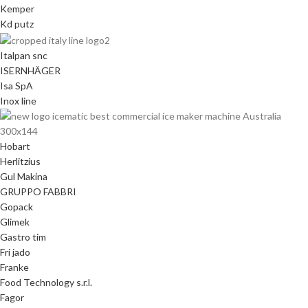
Kemper
Kd putz
Italpan snc
ISERNHÄGER
Isa SpA
Inox line
Hobart
Herlitzius
Gul Makina
GRUPPO FABBRI
Gopack
Glimek
Gastro tim
Fri jado
Franke
Food Technology s.r.l.
Fagor