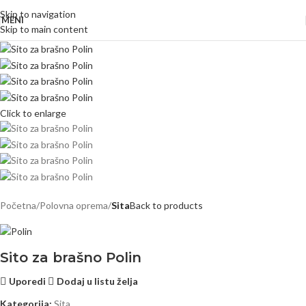
Skip to navigation
MENI
Skip to main content
Click to enlarge
Početna
Polovna oprema
Sita
Back to products
Sito za brašno Polin
Uporedi
Dodaj u listu želja
Kategorija:
Sita