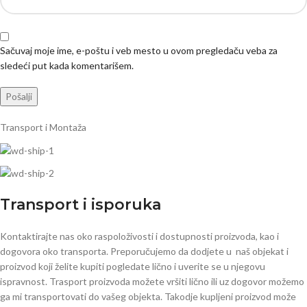
Sačuvaj moje ime, e-poštu i veb mesto u ovom pregledaču veba za
sledeći put kada komentarišem.
Transport i Montaža
Transport i isporuka
Kontaktirajte nas oko raspoloživosti i dostupnosti proizvoda, kao i
dogovora oko transporta. Preporučujemo da dodjete u naš objekat i
proizvod koji želite kupiti pogledate lično i uverite se u njegovu
ispravnost. Trasport proizvoda možete vršiti lično ili uz dogovor možemo
ga mi transportovati do vašeg objekta. Takodje kupljeni proizvod može