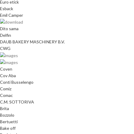
Euro etick
Esback
Emil Camper
Dito sama
Delfin
DAUB BAKERY MASCHINERY B.V.
CWG
Coven
Cov Aba
Conti Busselengo
Comiz
Comac
C.M. SOTTORIVA
Brita
Bozzolo
Bertuetti
Bake off