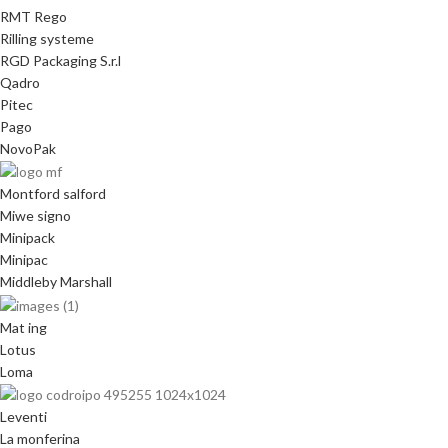
RMT Rego
Rilling systeme
RGD Packaging S.r.l
Qadro
Pitec
Pago
NovoPak
Montford salford
Miwe signo
Minipack
Minipac
Middleby Marshall
Mat ing
Lotus
Loma
Leventi
La monferina