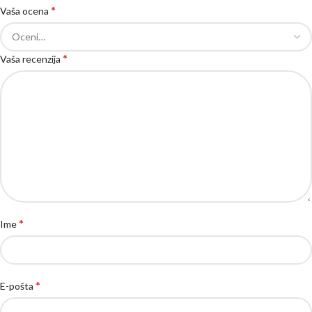
*
Vaša ocena
*
Vaša recenzija
*
Ime
*
E-pošta