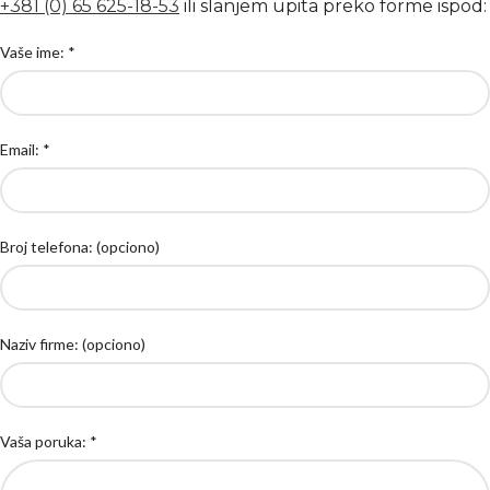
+381 (0) 65 625-18-53
ili slanjem upita preko forme ispod:
Vaše ime: *
Email: *
Broj telefona: (opciono)
Naziv firme: (opciono)
Vaša poruka: *