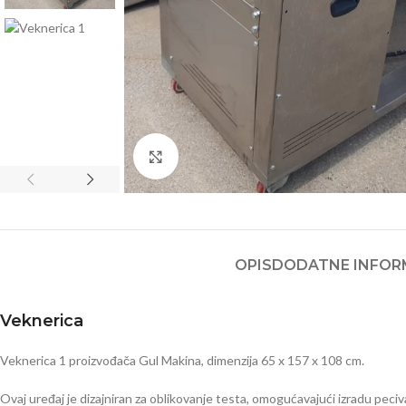
Click to enlarge
OPIS
DODATNE INFOR
Veknerica
Veknerica 1 proizvođača Gul Makina, dimenzija 65 x 157 x 108 cm.
Ovaj uređaj je dizajniran za oblikovanje testa, omogućavajući izradu peciv