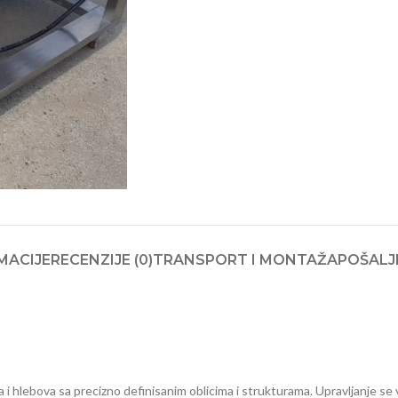
MACIJE
RECENZIJE (0)
TRANSPORT I MONTAŽA
POŠALJI
a i hlebova sa precizno definisanim oblicima i strukturama. Upravljanje se