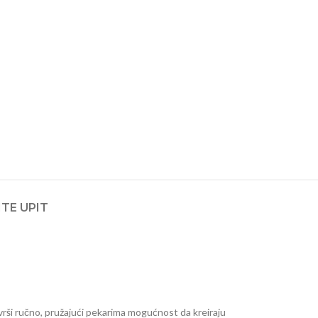
TE UPIT
 vrši ručno, pružajući pekarima mogućnost da kreiraju