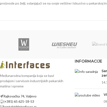
proizvode po želji, oslanjajući se na svoje veštine i iskustvo u pekarskoj ind
INFORMACIJE
Sa
ze
Međunarodna kompanija koja se bavi
prodajom i servisom industrijskih pekarskih
14.
mašina i opreme
V
Rajkovačka 74, Valjevo
(+381) 65 625-18-53
09
kontakt@interfaces.rs