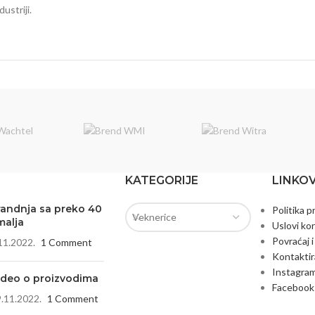
ustriji.
KATEGORIJE
LINKOV
randnja sa preko 40
Politika p
Veknerice
malja
Uslovi kor
Povraćaj i
11.2022.
1 Comment
Kontaktir
Instagram
ideo o proizvodima
Facebook 
.11.2022.
1 Comment