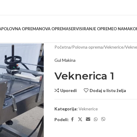
A
POLOVNA OPREMA
NOVA OPREMA
SERVISIRANJE OPREME
O NAMA
KO
Početna
Polovna oprema
Veknerice
Vekne
Gul Makina
Veknerica 1
Uporedi
Dodaj u listu želja
Kategorija:
Veknerice
Podeli: