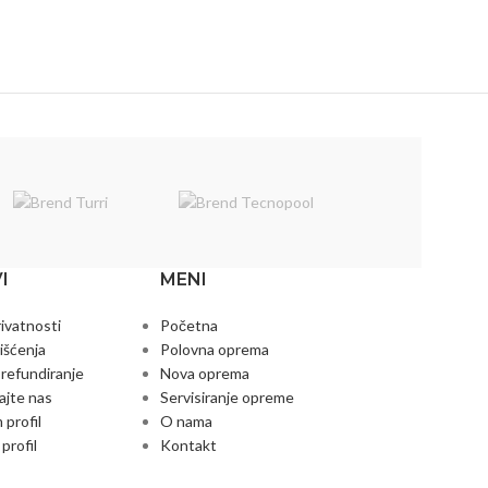
I
MENI
rivatnosti
Početna
išćenja
Polovna oprema
 refundiranje
Nova oprema
ajte nas
Servisiranje opreme
 profil
O nama
profil
Kontakt