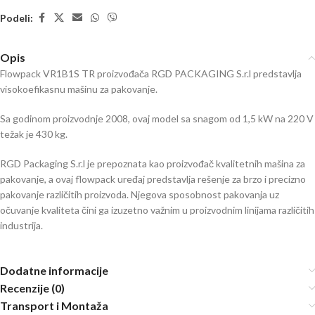
Podeli:
Opis
Flowpack VR1B1S TR proizvođača RGD PACKAGING S.r.l predstavlja
visokoefikasnu mašinu za pakovanje.
Sa godinom proizvodnje 2008, ovaj model sa snagom od 1,5 kW na 220 V
težak je 430 kg.
RGD Packaging S.r.l je prepoznata kao proizvođač kvalitetnih mašina za
pakovanje, a ovaj flowpack uređaj predstavlja rešenje za brzo i precizno
pakovanje različitih proizvoda. Njegova sposobnost pakovanja uz
očuvanje kvaliteta čini ga izuzetno važnim u proizvodnim linijama različitih
industrija.
Dodatne informacije
Recenzije (0)
Transport i Montaža