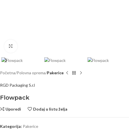
Click to enlarge
Početna
Polovna oprema
Pakerice
RGD Packaging S.r.l
Flowpack
Uporedi
Dodaj u listu želja
Kategorija:
Pakerice