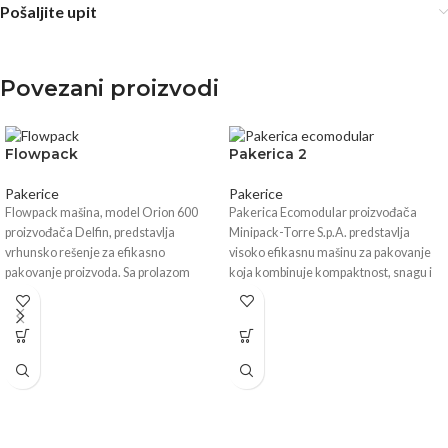
Pošaljite upit
Povezani proizvodi
Flowpack
Pakerica 2
Pakerice
Pakerice
Flowpack mašina, model Orion 600
Pakerica Ecomodular proizvođača
proizvođača Delfin, predstavlja
Minipack-Torre S.p.A. predstavlja
vrhunsko rešenje za efikasno
visoko efikasnu mašinu za pakovanje
pakovanje proizvoda. Sa prolazom
koja kombinuje kompaktnost, snagu i
širine do 28 cm
pouzdanost. Sa snagom od