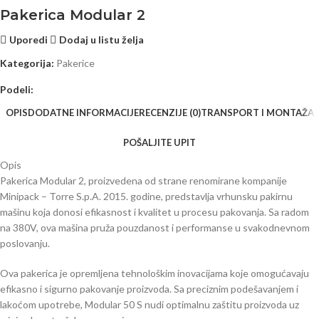
Pakerica Modular 2
Uporedi
Dodaj u listu želja
Kategorija:
Pakerice
Podeli:
OPIS
DODATNE INFORMACIJE
RECENZIJE (0)
TRANSPORT I MONTAŽA
POŠALJITE UPIT
Opis
Pakerica Modular 2, proizvedena od strane renomirane kompanije
Minipack – Torre S.p.A. 2015. godine, predstavlja vrhunsku pakirnu
mašinu koja donosi efikasnost i kvalitet u procesu pakovanja. Sa radom
na 380V, ova mašina pruža pouzdanost i performanse u svakodnevnom
poslovanju.
Ova pakerica je opremljena tehnološkim inovacijama koje omogućavaju
efikasno i sigurno pakovanje proizvoda. Sa preciznim podešavanjem i
lakoćom upotrebe, Modular 50 S nudi optimalnu zaštitu proizvoda uz