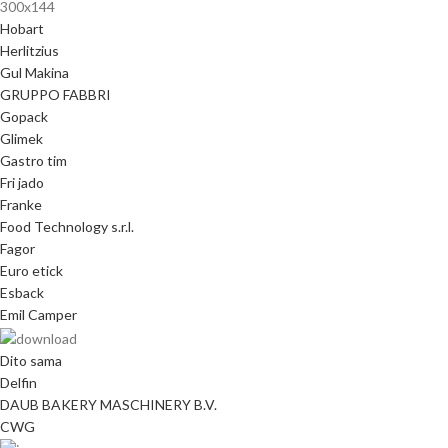
Hobart
Herlitzius
Gul Makina
GRUPPO FABBRI
Gopack
Glimek
Gastro tim
Fri jado
Franke
Food Technology s.r.l.
Fagor
Euro etick
Esback
Emil Camper
Dito sama
Delfin
DAUB BAKERY MASCHINERY B.V.
CWG