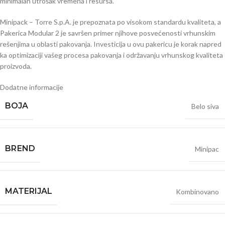
minimalan utrošak vremena i resursa.
Minipack – Torre S.p.A. je prepoznata po visokom standardu kvaliteta, a
Pakerica Modular 2 je savršen primer njihove posvećenosti vrhunskim
rešenjima u oblasti pakovanja. Investicija u ovu pakericu je korak napred
ka optimizaciji vašeg procesa pakovanja i održavanju vrhunskog kvaliteta
proizvoda.
Dodatne informacije
BOJA
Belo siva
BRЕND
Minipac
MATERIJAL
Kombinovano