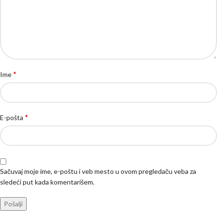
*
Ime
*
E-pošta
Sačuvaj moje ime, e-poštu i veb mesto u ovom pregledaču veba za
sledeći put kada komentarišem.