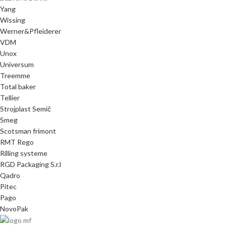
Yang
Wissing
Werner&Pfleiderer
VDM
Unox
Universum
Treemme
Total baker
Tellier
Strojplast Semič
Smeg
Scotsman frimont
RMT Rego
Rilling systeme
RGD Packaging S.r.l
Qadro
Pitec
Pago
NovoPak