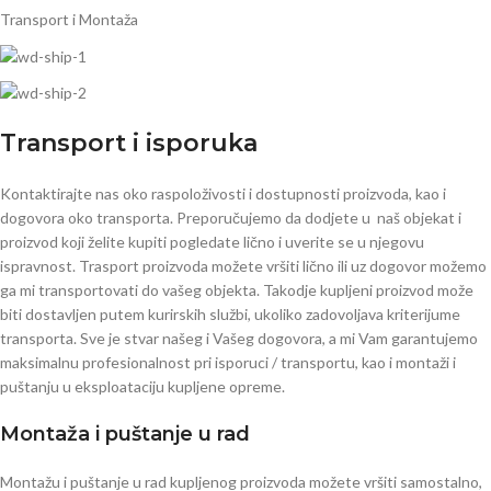
Transport i Montaža
Transport i isporuka
Kontaktirajte nas oko raspoloživosti i dostupnosti proizvoda, kao i
dogovora oko transporta. Preporučujemo da dodjete u naš objekat i
proizvod koji želite kupiti pogledate lično i uverite se u njegovu
ispravnost. Trasport proizvoda možete vršiti lično ili uz dogovor možemo
ga mi transportovati do vašeg objekta. Takodje kupljeni proizvod može
biti dostavljen putem kurirskih službi, ukoliko zadovoljava kriterijume
transporta. Sve je stvar našeg i Vašeg dogovora, a mi Vam garantujemo
maksimalnu profesionalnost pri isporuci / transportu, kao i montaži i
puštanju u eksploataciju kupljene opreme.
Montaža i puštanje u rad
Montažu i puštanje u rad kupljenog proizvoda možete vršiti samostalno,