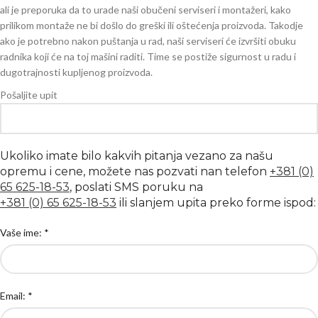
ali je preporuka da to urade naši obučeni serviseri i montažeri, kako
prilikom montaže ne bi došlo do greški ili oštećenja proizvoda. Takodje
ako je potrebno nakon puštanja u rad, naši serviseri će izvršiti obuku
radnika koji će na toj mašini raditi. Time se postiže sigurnost u radu i
dugotrajnosti kupljenog proizvoda.
Pošaljite upit
Ukoliko imate bilo kakvih pitanja vezano za našu
opremu i cene, možete nas pozvati nan telefon
+381 (0)
65 625-18-53
, poslati SMS poruku na
+381 (0) 65 625-18-53
ili slanjem upita preko forme ispod:
Vaše ime: *
Email: *