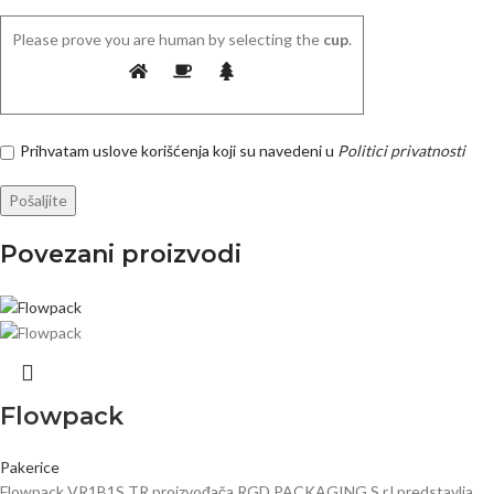
Please prove you are human by selecting the
cup
.
Prihvatam uslove korišćenja koji su navedeni u
Politici privatnosti
Povezani proizvodi
Flowpack
Pakerice
Flowpack VR1B1S TR proizvođača RGD PACKAGING S.r.l predstavlja