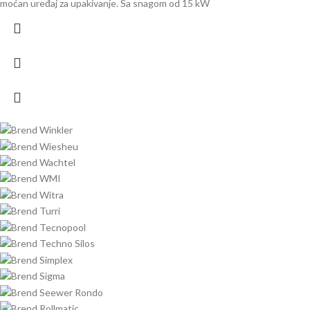
moćan uređaj za upakivanje. Sa snagom od 15 kW