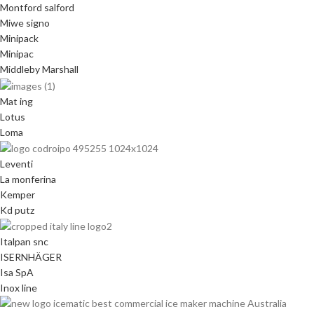
Montford salford
Miwe signo
Minipack
Minipac
Middleby Marshall
Mat ing
Lotus
Loma
Leventi
La monferina
Kemper
Kd putz
Italpan snc
ISERNHÄGER
Isa SpA
Inox line