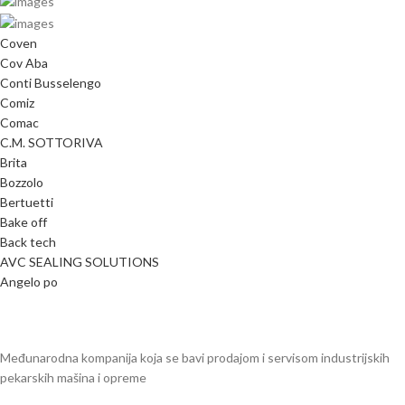
Coven
Cov Aba
Conti Busselengo
Comiz
Comac
C.M. SOTTORIVA
Brita
Bozzolo
Bertuetti
Bake off
Back tech
AVC SEALING SOLUTIONS
Angelo po
Međunarodna kompanija koja se bavi prodajom i servisom industrijskih
pekarskih mašina i opreme