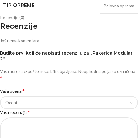
TIP OPREME
Polovna oprema
Recenzije (0)
Recenzije
Još nema komentara.
Budite prvi koji će napisati recenziju za „Pakerica Modular
2“
Vaša adresa e-pošte neće biti objavljena.
Neophodna polja su označena
*
*
Vaša ocena
*
Vaša recenzija