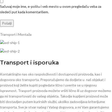
Sačuvaj moje ime, e-poštu i veb mesto u ovom pregledaču veba za
sledeći put kada komentarišem.
Transport i Montaža
Transport i isporuka
Kontaktirajte nas oko raspoloživosti i dostupnosti proizvoda, kao i
dogovora oko transporta. Preporučujemo da dodjete u naš objekat i
proizvod koji želite kupiti pogledate lično i uverite se u njegovu
ispravnost. Trasport proizvoda možete vršiti lično ili uz dogovor možemo
ga mi transportovati do vašeg objekta. Takodje kupljeni proizvod može
biti dostavljen putem kurirskih službi, ukoliko zadovoljava kriterijume
transporta. Sve je stvar našeg i Vašeg dogovora, a mi Vam garantujemo