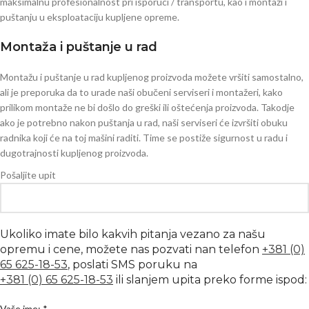
maksimalnu profesionalnost pri isporuci / transportu, kao i montaži i
puštanju u eksploataciju kupljene opreme.
Montaža i puštanje u rad
Montažu i puštanje u rad kupljenog proizvoda možete vršiti samostalno,
ali je preporuka da to urade naši obučeni serviseri i montažeri, kako
prilikom montaže ne bi došlo do greški ili oštećenja proizvoda. Takodje
ako je potrebno nakon puštanja u rad, naši serviseri će izvršiti obuku
radnika koji će na toj mašini raditi. Time se postiže sigurnost u radu i
dugotrajnosti kupljenog proizvoda.
Pošaljite upit
Ukoliko imate bilo kakvih pitanja vezano za našu
opremu i cene, možete nas pozvati nan telefon
+381 (0)
65 625-18-53
, poslati SMS poruku na
+381 (0) 65 625-18-53
ili slanjem upita preko forme ispod:
Vaše ime: *