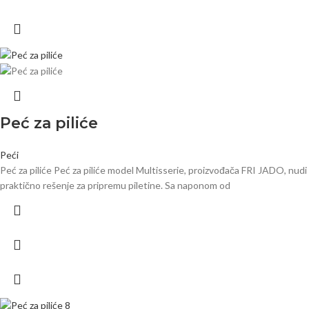
Peć za piliće
Peći
Peć za piliće Peć za piliće model Multisserie, proizvođača FRI JADO, nudi
praktično rešenje za pripremu piletine. Sa naponom od