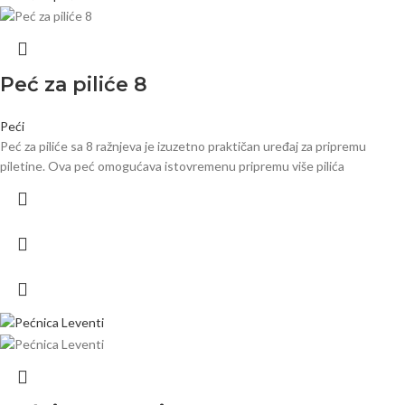
Peć za piliće 8
Peći
Peć za piliće sa 8 ražnjeva je izuzetno praktičan uređaj za pripremu
piletine. Ova peć omogućava istovremenu pripremu više pilića