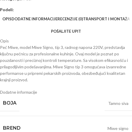
Podeli:
OPIS
DODATNE INFORMACIJE
RECENZIJE (0)
TRANSPORT I MONTAŽA
POŠALJITE UPIT
Opis
Peć Miwe, model Miwe Signo, tip 3, radnog napona 220V, predstavlja
ključnu pećnicu za profesionalne kuhinje. Ovaj model je poznat po
pouzdanosti i preciznoj kontroli temperature. Sa visokom efikasnošću i
prilagodljivim podešavanjima. Miwe Signo tip 3 omogućava izvanredne
performanse u pripremi pekarskih proizvoda, obezbeđujući kvalitetan
krajnji proizvod.
Dodatne informacije
BOJA
Tamno siva
BRЕND
Miwe signo