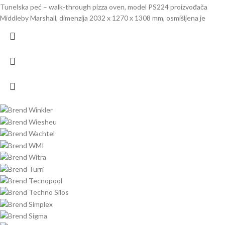
Tunelska peć – walk-through pizza oven, model PS224 proizvođača
Middleby Marshall, dimenzija 2032 x 1270 x 1308 mm, osmišljena je