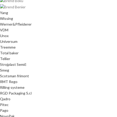
Yang
Wissing
Werner&Pfleiderer
VDM
Unox
Universum
Treemme
Total baker
Tellier
Strojplast Semič
Smeg
Scotsman frimont
RMT Rego
Rilling systeme
RGD Packaging S.r.l
Qadro
Pitec
Pago
NovoPak