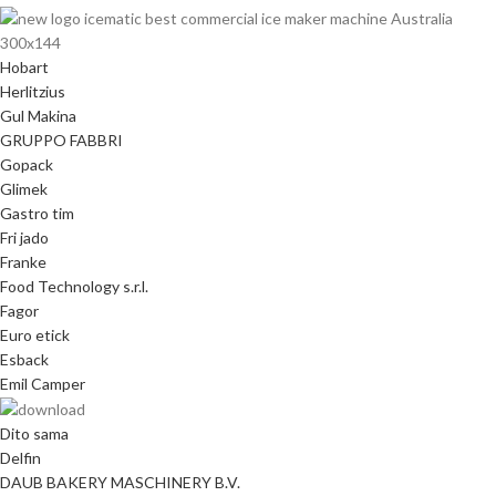
Hobart
Herlitzius
Gul Makina
GRUPPO FABBRI
Gopack
Glimek
Gastro tim
Fri jado
Franke
Food Technology s.r.l.
Fagor
Euro etick
Esback
Emil Camper
Dito sama
Delfin
DAUB BAKERY MASCHINERY B.V.