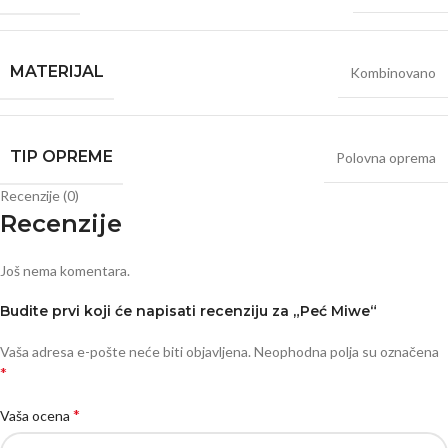
MATERIJAL
Kombinovano
TIP OPREME
Polovna oprema
Recenzije (0)
Recenzije
Još nema komentara.
Budite prvi koji će napisati recenziju za „Peć Miwe“
Vaša adresa e-pošte neće biti objavljena.
Neophodna polja su označena
*
*
Vaša ocena