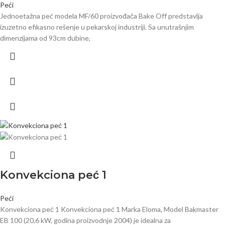
Peći
Jednoetažna peć modela MF/60 proizvođača Bake Off predstavlja
izuzetno efikasno rešenje u pekarskoj industriji. Sa unutrašnjim
dimenzijama od 93cm dubine,
Konvekciona peć 1
Peći
Konvekciona peć 1 Konvekciona peć 1 Marka Eloma, Model Bakmaster
EB 100 (20,6 kW, godina proizvodnje 2004) je idealna za