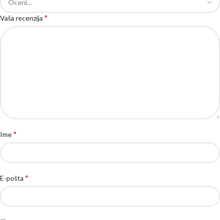
*
Vaša recenzija
*
Ime
*
E-pošta