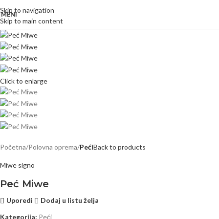
Skip to navigation
MENI
Skip to main content
Click to enlarge
Početna
Polovna oprema
Peći
Back to products
Miwe signo
Peć Miwe
Uporedi
Dodaj u listu želja
Kategorija:
Peći