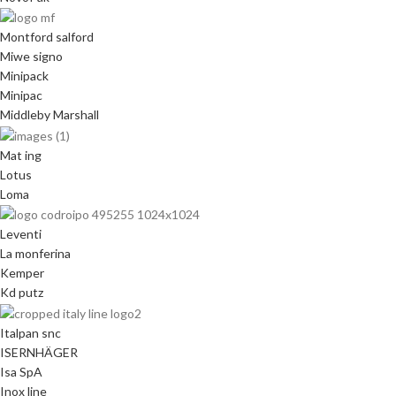
Montford salford
Miwe signo
Minipack
Minipac
Middleby Marshall
Mat ing
Lotus
Loma
Leventi
La monferina
Kemper
Kd putz
Italpan snc
ISERNHÄGER
Isa SpA
Inox line