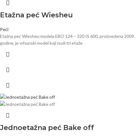
Etažna peć Wiesheu
Peći
Etažna peć Wiesheu modela EBO 124 – 320 IS 600, proizvedena 2009.
godine, je vrhunski model koji nudi tri etaže
Jednoetažna peć Bake off